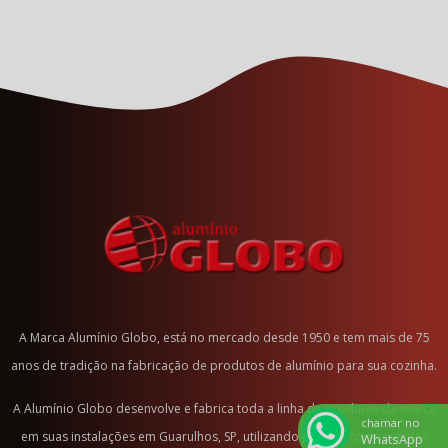
Conjunto para Fritura
Escorredor de Macarrão, Banho Maria com tampa, Cafeteira com
tampa e Fervedor com tampa
Frigideiras Granuladas
Linha Bojuda
Linha Luxo
Linha Reta
Panela de Pressão
Panela de Pressão Antiaderente
Panela de Pressão 4.5 litros Ant Produto
Panela de Pressão 5 litros FE
Panela de Pressão 7 litros
A Marca Alumínio Globo, está no mercado desde 1950 e tem mais de 75
Panela de Pressão Color
anos de tradição na fabricação de produtos de alumínio para sua cozinha.
Panela de Pressão 10 litros
A Alumínio Globo desenvolve e fabrica toda a linha de produtos da marca
chamar no
Panela de Pressão 3 litros Amarelo
em suas instalações em Guarulhos, SP, utilizando peças e componentes
WhatsApp