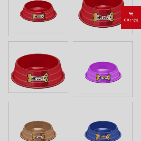
0
iten(s)