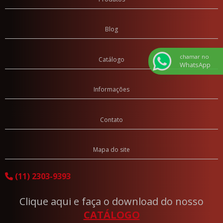
Panela de Pressão 5 litros FE
Panela de Pressão Polida
Blog
Panela Polida 10 Litros
chamar no
Catálogo
Panela Polida 3 Litros
WhatsApp
Panela Polida 4.5 Litros
Panela Polida 7 Litros
Informações
Produtos Antiaderentes
Contato
Frigideira Antiaderente
Panelas com Tampa de Vidro Antiaderentes
Mapa do site
(11) 2303-9393
Clique aqui e faça o download do nosso
CATÁLOGO