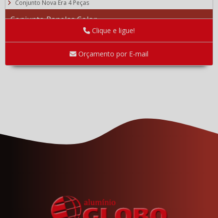
Conjunto Nova Era 4 Peças
Conjunto Panelas Color
Clique e ligue!
Linha Bojuda Panelas Color
Linha Reta Panelas Color
Orçamento por E-mail
Linha Avulsa
Caldeirões
Conjunto para Fritura
Escorredor de Macarrão, Banho Maria com tampa, Cafeteira com
tampa e Fervedor com tampa
Frigideiras Granuladas
Linha Bojuda
Linha Luxo
Linha Reta
Panela de Pressão
Panela de Pressão Antiaderente