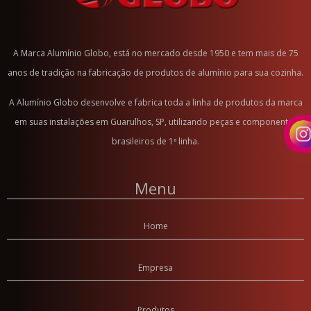
Panela de Pressão 4.5 litros Ant Produto
Panela de Pressão 5 litros FE
Panela de Pressão 7 litros
A Marca Alumínio Globo, está no mercado desde 1950 e tem mais de 75
Panela de Pressão Color
anos de tradição na fabricação de produtos de alumínio para sua cozinha.
Panela de Pressão 10 litros
A Alumínio Globo desenvolve e fabrica toda a linha de produtos da marca
Panela de Pressão 3 litros Amarelo
em suas instalações em Guarulhos, SP, utilizando peças e componentes
Panela de Pressão 3 litros Azul
brasileiros de 1ª linha.
Panela de Pressão 3 litros Vermelha
Panela de Pressão 4.5 litros Amarelo
Menu
Panela de Pressão 4.5 litros Azul
Panela de Pressão 4.5 litros Vermelho
Panela de Pressão 7 litros Amarelo
Home
Panela de Pressão 7 litros Azul
Panela de Pressão 7 litros Vermelho
Empresa
Panela de Pressão Fechamento Externo
Produtos
Panela de Pressão 5 litros CR